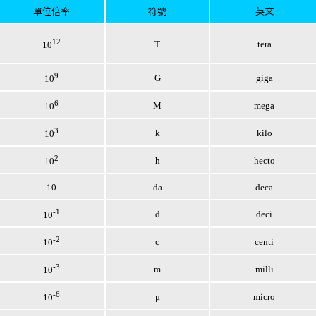
單位倍率
符號
英文
12
T
tera
10
9
G
giga
10
6
M
mega
10
3
k
kilo
10
2
h
hecto
10
10
da
deca
-1
d
deci
10
-2
c
centi
10
-3
m
milli
10
-6
μ
micro
10