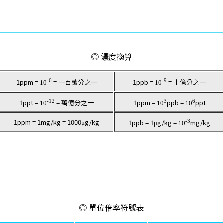
◎ 濃度換算
-6
-9
1ppm =
= 一百萬分之一
1ppb =
= 十億分之一
10
10
-12
3
6
1ppt =
= 萬億分之一
1ppm =
ppb =
ppt
10
10
10
1ppm = 1mg/kg = 1000
g/kg
-3
1ppb = 1
g/kg =
mg/kg
μ
μ
10
◎ 單位倍率符號表