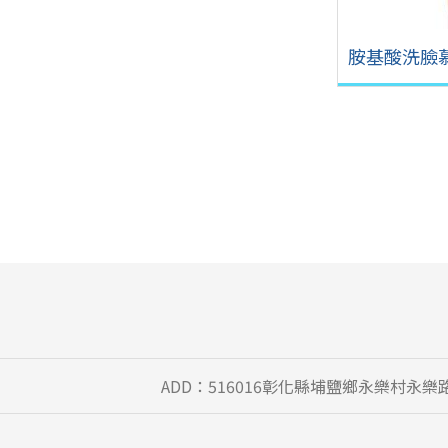
胺基酸洗臉
ADD：516016彰化縣埔鹽鄉永樂村永樂路