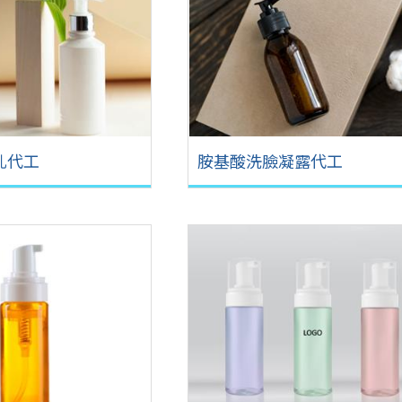
乳代工
胺基酸洗臉凝露代工