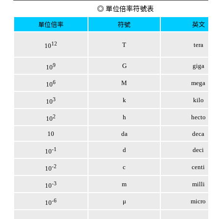
◎ 單位倍率符號表
單位倍率
符號
英文
12
T
tera
10
9
G
giga
10
6
M
mega
10
3
k
kilo
10
2
h
hecto
10
10
da
deca
-1
d
deci
10
-2
c
centi
10
-3
m
milli
10
-6
μ
micro
10