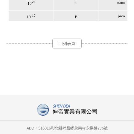
-9
n
nano
10
-12
p
pico
10
回列表頁
ADD：516016彰化縣埔鹽鄉永樂村永樂路736號