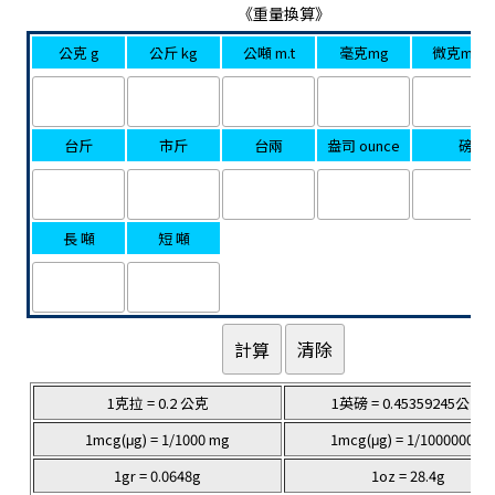
《重量換算》
公克 g
公斤 kg
公噸 m.t
毫克mg
微克mcg(
台斤
市斤
台兩
盎司 ounce
磅 lb
長 噸
短 噸
1克拉 = 0.2 公克
1英磅 = 0.45359245公斤
1mcg(μg) = 1/1000 mg
1mcg(μg) = 1/1000000 g
1gr = 0.0648g
1oz = 28.4g